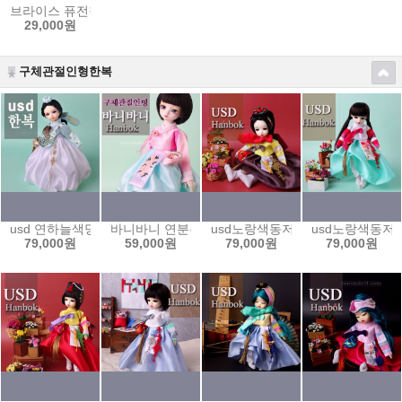
브라이스 퓨전철릭원피스-blf3
29,000원
구체관절인형한복
usd 연하늘색당의와 흰 주름치마 set/ usd6bw-m01
바니바니 연분홍삼회장저고리와 연하늘색치마set/ bun
usd노랑색동저고리와 갈색치마set /u
usd노랑색동저고리
79,000원
59,000원
79,000원
79,000원