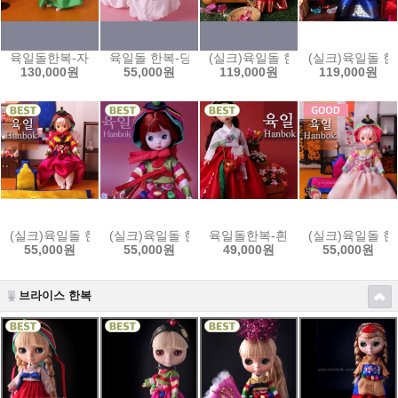
육일돌한복-자주색동저고리 winter set-1/61m5pg-wset-1
육일돌 한복-당의와 주름치마set/ 61m6ybo-w
(실크)육일돌 한복-홍원삼set /61s8
(실크)육일돌 한복
130,000원
55,000원
119,000원
119,000원
(실크)육일돌 한복-노랑색동저고리/61s5y-rp
(실크)육일돌 한복-초록색동저고리/61s5g-rp
육일돌한복-흰저고리와 빨강치마set 
(실크)육일돌 한복
55,000원
55,000원
49,000원
55,000원
브라이스 한복