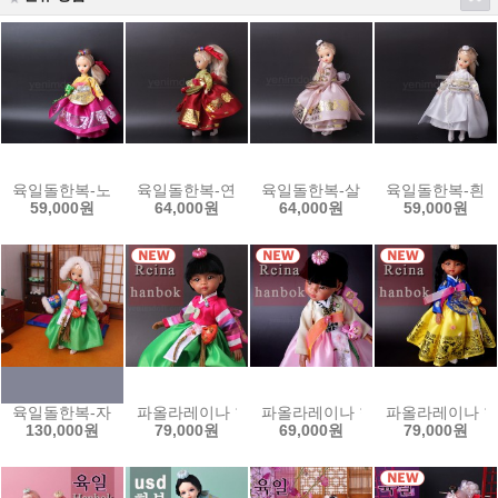
육일돌한복-노랑당의와 분홍치마set/61m6y_p
육일돌한복-연두당의와 빨강치마set/61m6g_r
육일돌한복-살구당의치마set/61m6
육일돌한복-흰당의
59,000원
64,000원
64,000원
59,000원
육일돌한복-자주색동저고리 winter set-1/61m5pg-wset-1
파올라레이나 한복-자주색동저고리와 초록치마 set/ yp
파올라레이나 한복-연노랑저고리와 연분
파올라레이나 한복
130,000원
79,000원
69,000원
79,000원