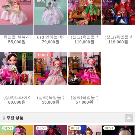
육일돌 한복-당의와 주름치마set/ 61m6ybo-w
usd 연하늘색당의와 흰 주름치마 set/ usd6bw-m01
(실크)육일돌 한복-홍원삼set /61s8
(실크)육일돌 한복
55,000원
79,000원
119,000원
119,000원
(실크)브라이스한복-연두색동당의set/ bls7gp-s1
(실크)육일돌 한복-연노랑 색동 고리와 치마/61s5y-i
(실크)육일돌 한복-연분홍색동 저고
89,000원
55,000원
57,000원
추천 상품