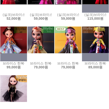
(실크)브라이스한복-연횟빛저고리set/ bls1gr-rb
(실크)브라이스한복- 초록색동저고리 set/ bls5g-rp
(실크)브라이스 한복-노랑색동 저고리 se
(실크)브라이스 한
52,000원
59,000원
59,000원
115,000원
브라이스 한복- 주황저고리와 하늘색치마set / blm6_ob
브라이스 한복- 주황빛저고리와 레몬색치마set / blm6
브라이스 한복- 자주빛저고리와 회색치마
브라이스 한복-노랑
99,000원
79,000원
79,000원
89,000원