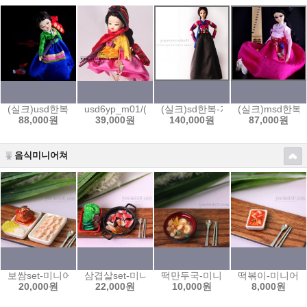
(실크)usd한복-초록색저고리set/ usd2g-sy03
usd6yp_m01/(합성)노랑당의와 핑크치마
(실크)sd한복-자주빛 색동저고리와 검
(실크)msd한복
88,000원
39,000원
140,000원
87,000원
음식미니어쳐
보쌈set-미니어쳐 음식
삼겹살set-미니어쳐 음식
떡만두국-미니어쳐 음식
떡볶이-미니어
20,000원
22,000원
10,000원
8,000원