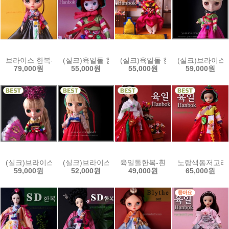
브라이스 한복- 자주빛저고리와 회색치마set / blm6_pg
(실크)육일돌 한복-초록색동저고리/61s5g-rp
(실크)육일돌 한복-노랑색동저고리/6
(실크)브라이스한복
79,000원
55,000원
55,000원
59,000원
(실크)브라이스 한복-노랑색동 저고리 set / bls5y-rpb
(실크)브라이스한복-연횟빛저고리set/ bls1gr-rb
육일돌한복-흰저고리와 빨강치마set 
노랑색동저고리와 빨
59,000원
52,000원
49,000원
65,000원