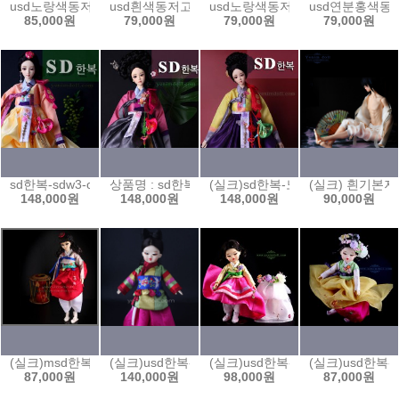
usd노랑색동저고리와 빨강색치마set /usd5wm-m02
usd흰색동저고리와 하늘색치마set /usd5wb-m01
usd노랑색동저고리와 하늘색치마set 
usd연분홍색동저고
85,000원
79,000원
79,000원
79,000원
sd한복-sdw3-oy-m01/주황저고리set
상품명 : sd한복-sdw3-pg-m01/자주저고리set
(실크)sd한복-노랑저고리set/ sdw3
(실크) 흰기본저고
148,000원
148,000원
148,000원
90,000원
(실크)msd한복-연회색 저고리와 빨강치마/ msdw1gr-sy01
(실크)usd한복-오방장두루마기와 돌띠/ usdag-m01
(실크)usd한복-레몬색 저고리와 분홍색
(실크)usd한복-연
87,000원
140,000원
98,000원
87,000원