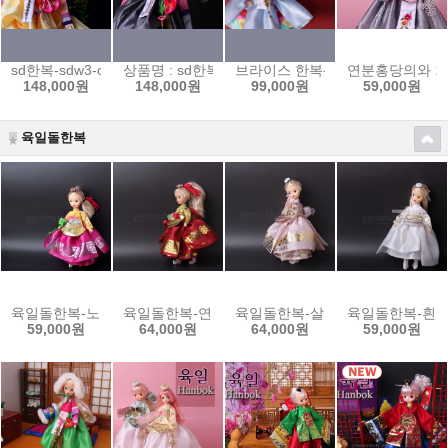
sd한복-sdw3-oy-m01/주황저고리set
상품명 : sd한복-sdw3-pg-m01/자주저고리set
브라이스 한복- 주황저고리와 하늘색치마
연분홍당의와 회색치
148,000원
148,000원
99,000원
59,000원
육일돌한복
육일돌한복-노랑당의와 분홍치마set/61m6y_p
육일돌한복-연두당의와 빨강치마set/61m6g_r
육일돌한복-살구당의치마set/61m6
육일돌한복-흰당의
59,000원
64,000원
64,000원
59,000원