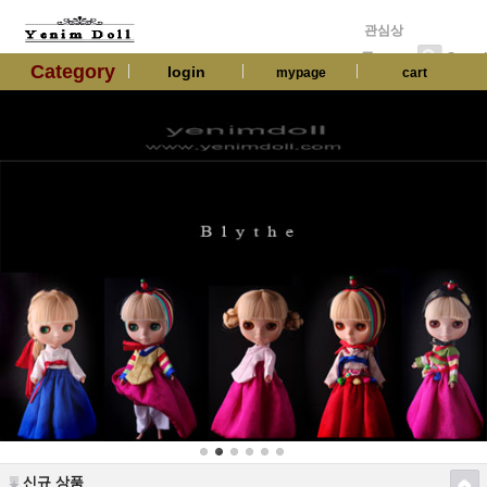
관심상
품
Searc
Category
login
mypage
cart
신규 상품